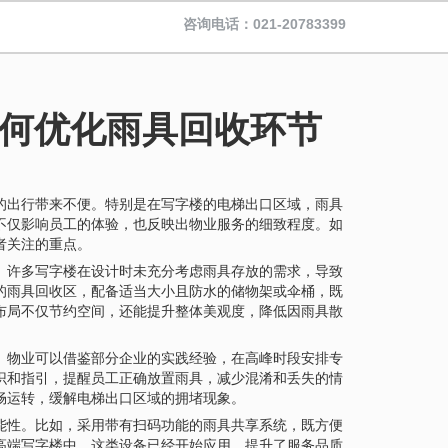
咨询电话：021-20783399
何优化雨具回收环节
的出行带来不便。特别是在写字楼的电梯出口区域，雨具
不仅影响员工的体验，也反映出物业服务的细致程度。如
者关注的重点。
。许多写字楼在设计时未充分考虑雨具存放的需求，导致
的雨具回收区，配备适当大小且防水的储物架或伞桶，既
布局不仅节约空间，还能提升整体美观度，降低因雨具散
。物业可以借鉴部分企业的实践经验，在高峰时段安排专
识和指引，提醒员工正确放置雨具，减少混淆和丢失的情
畅运转，缓解电梯出口区域的拥堵现象。
能性。比如，采用带有扫码功能的雨具共享系统，既方便
高端写字楼中，这类设备已经开始应用，提升了服务品质