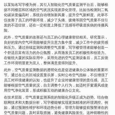
以某知名写字楼为例，其引入智能化空气质量监测平台后，能够根
据不同楼层和区域的空气状况实现差异化管理。比如当检测到二氧
化碳浓度偏高时，系统自动增加新风量，提升空气新鲜度。此举不
仅改善了员工的呼吸环境，减少了头痛、疲倦等因空气质量不佳引
发的不适症状，还在一定程度上降低了流感等呼吸道疾病的传播风
险。
此外，空气质量的改善还与员工的心理健康密切相关。研究显示，
良好的室内空气环境能够提升注意力集中度，减少工作中的疲劳感
和压力。通过持续监测和调整空气质量，写字楼管理者能够创造一
个舒适且富有活力的办公氛围，从而激发员工的积极性和创造力。
在银统大厦的实际应用中，采用先进的空气监测设备后，员工反馈
工作环境明显更为宜人，整体满意度得到提升。
此外，空气质量监测数据的透明化也是促进健康办公体验的重要环
节。通过在公共区域设置显示屏，实时公布空气指标，不仅增强了
员工对环境健康的认知，也提升了企业对健康管理的责任感。员工
能够根据空气质量状况，自主调整个人行为，如适时开窗通风或使
用空气净化装置，形成积极互动的健康办公文化。
在技术层面，空气质量监测系统的智能化升级正成为趋势。结合物
联网技术和大数据分析，写字楼能够实现更加精准的环境调控。例
如，通过预测性维护和环境趋势分析，管理方能够提前预警潜在的
空气质量问题，及时采取措施，避免健康风险发生。这种前瞻性的